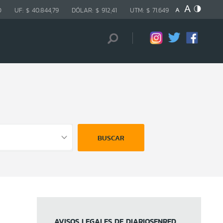
O
UF:
$ 40.844,79
DÓLAR:
$ 912,41
UTM:
$ 71.649
BUSCAR
AVISOS LEGALES DE DIARIOSENRED