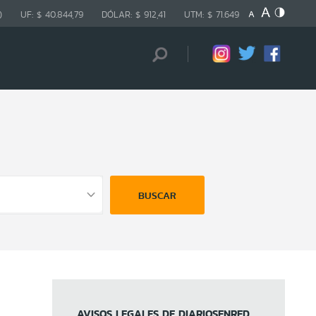
)
UF:
$ 40.844,79
DÓLAR:
$ 912,41
UTM:
$ 71.649
BUSCAR
AVISOS LEGALES DE DIARIOSENRED