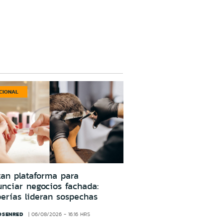
CIONAL
an plataforma para
nciar negocios fachada:
erías lideran sospechas
OSENRED
06/08/2026 - 16:16 HRS