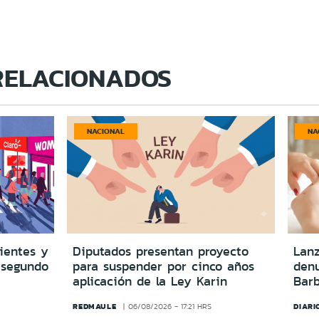
RELACIONADOS
NACIONAL
NA
lientes y
Diputados presentan proyecto
Lanz
 segundo
para suspender por cinco años
denu
aplicación de la Ley Karin
Barb
REDMAULE
DIARI
06/08/2026 - 17:21 HRS