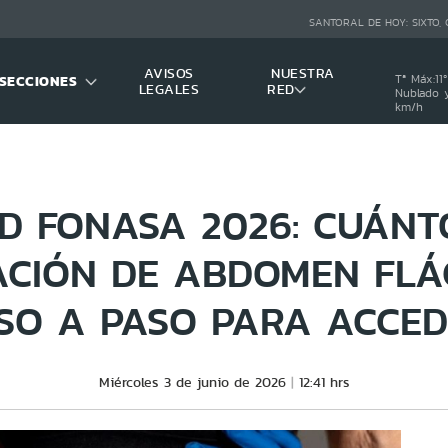
SANTORAL DE HOY:
SIXTO,
AVISOS
NUESTRA
SECCIONES
Tª Máx:
11
º
LEGALES
RED
Nublado y
km/h
D FONASA 2026: CUÁNT
CIÓN DE ABDOMEN FLÁ
SO A PASO PARA ACCED
Miércoles 3 de junio de 2026
12:41 hrs