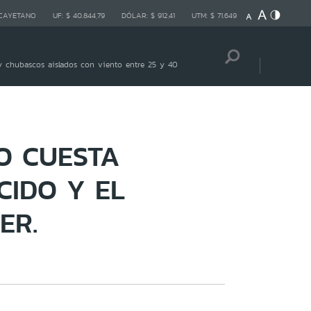
 CAYETANO
UF:
$ 40.844,79
DÓLAR:
$ 912,41
UTM:
$ 71.649
 chubascos aislados con viento entre 25 y 40
O CUESTA
CIDO Y EL
ER.