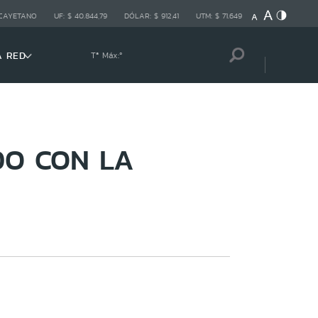
 CAYETANO
UF:
$ 40.844,79
DÓLAR:
$ 912,41
UTM:
$ 71.649
A RED
Tª Máx:
º
DO CON LA