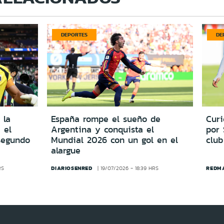
DEPORTES
DE
 la
España rompe el sueño de
Cur
 el
Argentina y conquista el
por
segundo
Mundial 2026 con un gol en el
club
alargue
DIARIOSENRED
REDM
RS
19/07/2026 - 18:39 HRS