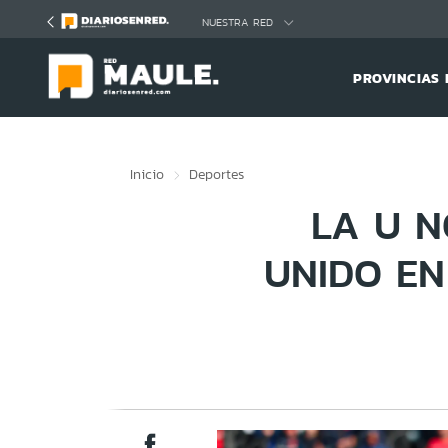
Click acá para ir directamente al contenido
NUESTRA RED
PROVINCIAS 
Inicio
Deportes
LA U N
UNIDO EN