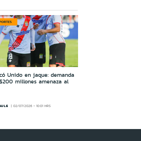
PORTES
icó Unido en jaque: demanda
 $200 millones amenaza al
AULE
02/07/2026 - 10:01 HRS