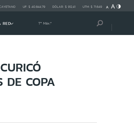
 CAYETANO
UF:
$ 40.844,79
DÓLAR:
$ 912,41
UTM:
$ 71.649
A RED
Tª Máx:
º
 CURICÓ
S DE COPA