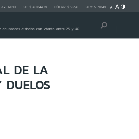
 CAYETANO
UF:
$ 40.844,79
DÓLAR:
$ 912,41
UTM:
$ 71.649
 chubascos aislados con viento entre 25 y 40
AL DE LA
Y DUELOS