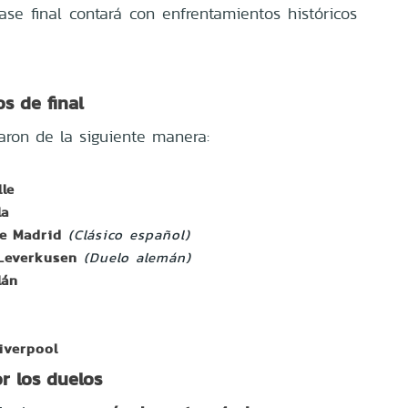
ase final contará con enfrentamientos históricos
s de final
ron de la siguiente manera:
lle
la
de Madrid
(Clásico español)
 Leverkusen
(Duelo alemán)
lán
iverpool
r los duelos