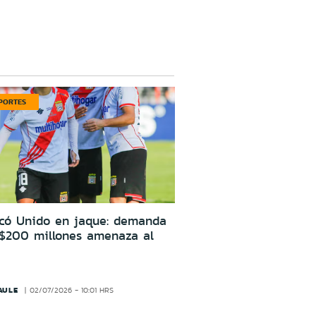
PORTES
icó Unido en jaque: demanda
 $200 millones amenaza al
AULE
02/07/2026 - 10:01 HRS