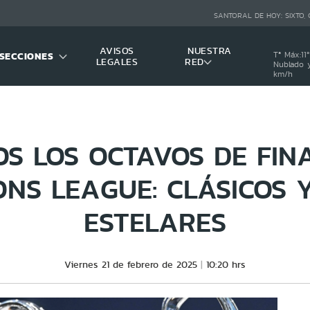
SANTORAL DE HOY:
SIXTO,
AVISOS
NUESTRA
SECCIONES
Tª Máx:
11
º
LEGALES
RED
Nublado y
km/h
OS LOS OCTAVOS DE FIN
NS LEAGUE: CLÁSICOS 
ESTELARES
Viernes 21 de febrero de 2025
10:20 hrs