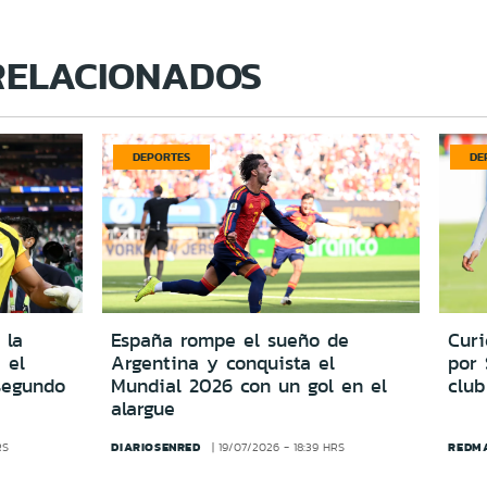
RELACIONADOS
DEPORTES
DE
 la
España rompe el sueño de
Cur
 el
Argentina y conquista el
por
segundo
Mundial 2026 con un gol en el
club
alargue
DIARIOSENRED
REDM
RS
19/07/2026 - 18:39 HRS