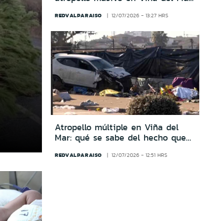
es funcionario de la Armada
REDVALPARAISO
12/07/2026 - 13:27 HRS
Atropello múltiple en Viña del
Mar: qué se sabe del hecho que
dejó seis fallecidos y siete
REDVALPARAISO
12/07/2026 - 12:51 HRS
heridos