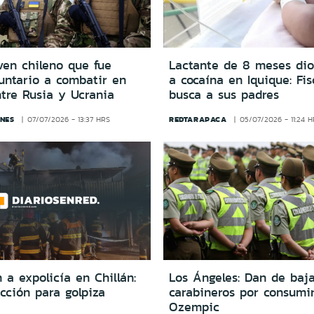
ven chileno que fue
Lactante de 8 meses dio
untario a combatir en
a cocaína en Iquique: Fis
tre Rusia y Ucrania
busca a sus padres
NES
REDTARAPACA
07/07/2026 - 13:37 HRS
05/07/2026 - 11:24 
a expolicía en Chillán:
Los Ángeles: Dan de baj
rección para golpiza
carabineros por consumi
Ozempic