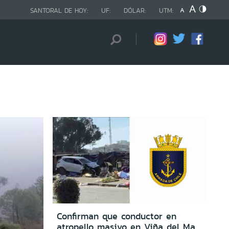
SANTORAL DE HOY:
UF:
DÓLAR:
UTM:
Confirman que conductor en
atropello masivo en Viña del Mar