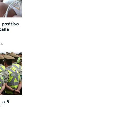
 positivo
calía
HRS
a a 5
r