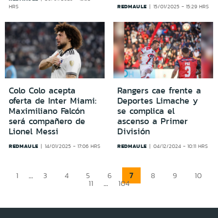
REDMAULE
HRS
15/01/2025 - 15:29 HRS
Colo Colo acepta
Rangers cae frente a
oferta de Inter Miami:
Deportes Limache y
Maximiliano Falcón
se complica el
será compañero de
ascenso a Primer
Lionel Messi
División
REDMAULE
REDMAULE
14/01/2025 - 17:06 HRS
04/12/2024 - 10:11 HRS
...
7
1
3
4
5
6
8
9
10
...
11
104