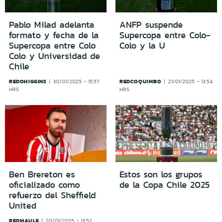
Pablo Milad adelanta
ANFP suspende
formato y fecha de la
Supercopa entre Colo-
Supercopa entre Colo
Colo y la U
Colo y Universidad de
Chile
REDOHIGGINS
REDCOQUIMBO
30/01/2025 - 15:57
21/01/2025 - 13:54
HRS
HRS
Ben Brereton es
Estos son los grupos
oficializado como
de la Copa Chile 2025
refuerzo del Sheffield
United
REDMAULE
20/01/2025 - 13:52