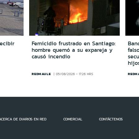
ecibir
Femicidio frustrado en Santiago:
Ban
hombre quemó a su expareja y
fals
causó incendio
secu
hijo
REDMAULE
REDM
05/08/2026 - 17:26 HRS
ACERCA DE DIARIOS EN RED
COMERCIAL
CONTÁCTENOS