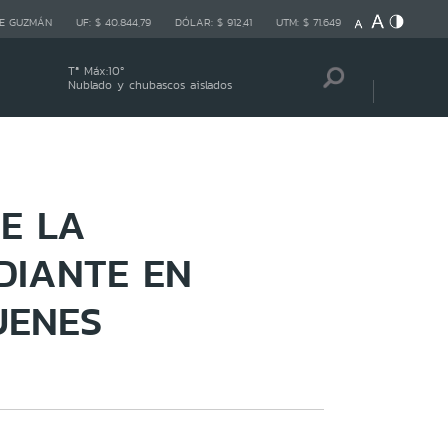
E GUZMÁN
UF:
$ 40.844,79
DÓLAR:
$ 912,41
UTM:
$ 71.649
Tª Máx:
10
º
Nublado y chubascos aislados
E LA
DIANTE EN
UENES