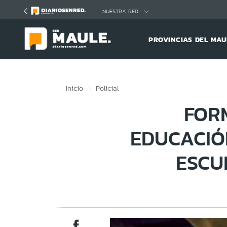
Click acá para ir directamente al contenido
NUESTRA RED
PROVINCIAS DEL MAU
Inicio
Policial
FOR
EDUCACIÓ
ESCU