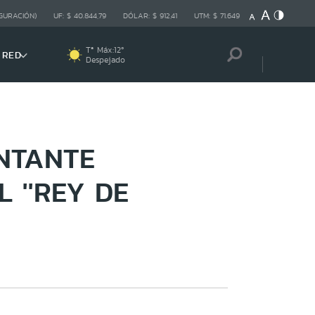
GURACIÓN)
UF:
$ 40.844,79
DÓLAR:
$ 912,41
UTM:
$ 71.649
Tª Máx:
12
º
 RED
Despejado
ANTANTE
 ''REY DE