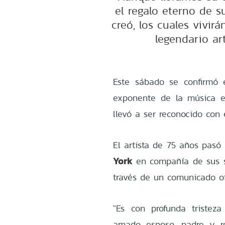
el regalo eterno de 
creó, los cuales vivir
legendario ar
Este sábado se confirmó 
exponente de la música e
llevó a ser reconocido con 
El artista de 75 años pas
York
en compañía de sus s
través de un comunicado ofi
"Es con profunda tristez
amado esposo, padre y re