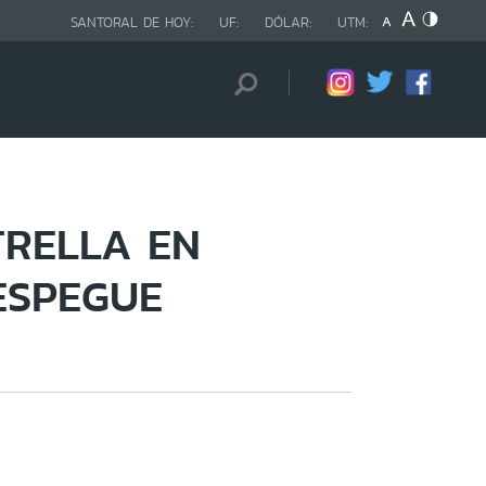
SANTORAL DE HOY:
UF:
DÓLAR:
UTM:
TRELLA EN
ESPEGUE