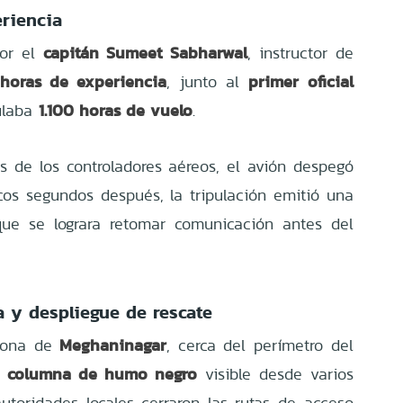
eriencia
capitán Sumeet Sabharwal
por el
, instructor de
horas de experiencia
primer oficial
, junto al
1.100 horas de vuelo
ulaba
.
s de los controladores aéreos, el avión despegó
os segundos después, la tripulación emitió una
que se lograra retomar comunicación antes del
 y despliegue de rescate
Meghaninagar
 zona de
, cerca del perímetro del
columna de humo negro
a
visible desde varios
utoridades locales cerraron las rutas de acceso