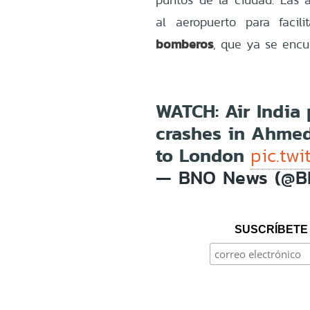
al aeropuerto para facil
bomberos
, que ya se encu
WATCH: Air India 
crashes in Ahmeda
to London
pic.tw
— BNO News (@
SUSCRÍBETE 