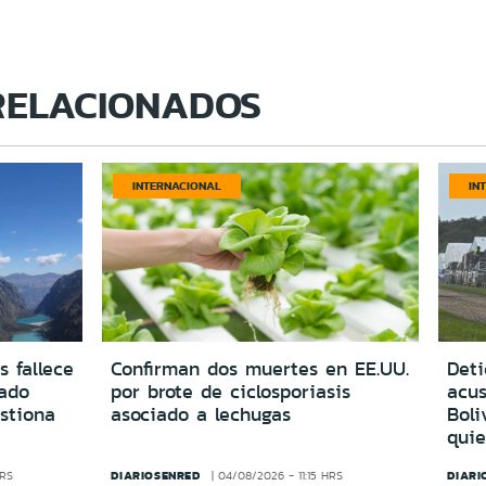
RELACIONADOS
INTERNACIONAL
IN
s fallece
Confirman dos muertes en EE.UU.
Deti
vado
por brote de ciclosporiasis
acus
estiona
asociado a lechugas
Boli
quie
DIARIOSENRED
DIARI
HRS
04/08/2026 - 11:15 HRS