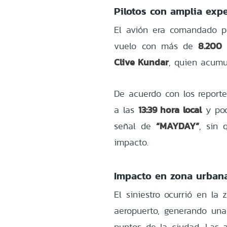
Pilotos con amplia exp
El avión era comandado 
8.200 
vuelo con más de
Clive Kundar
, quien acum
De acuerdo con los reporte
13:39 hora local
a las
y poc
“MAYDAY”
señal de
, sin 
impacto.
Impacto en zona urbana
El siniestro ocurrió en la
aeropuerto, generando un
puntos de la ciudad. Las a