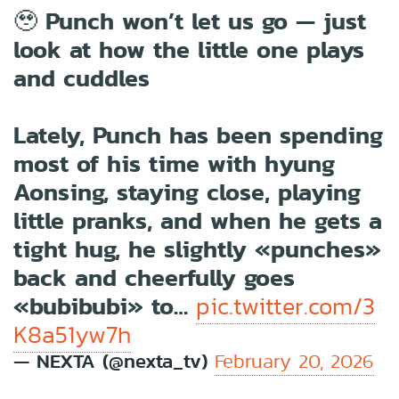
🥹 Punch won’t let us go — just
look at how the little one plays
and cuddles
Lately, Punch has been spending
most of his time with hyung
Aonsing, staying close, playing
little pranks, and when he gets a
tight hug, he slightly «punches»
back and cheerfully goes
«bubibubi» to…
pic.twitter.com/3
K8a51yw7h
— NEXTA (@nexta_tv)
February 20, 2026