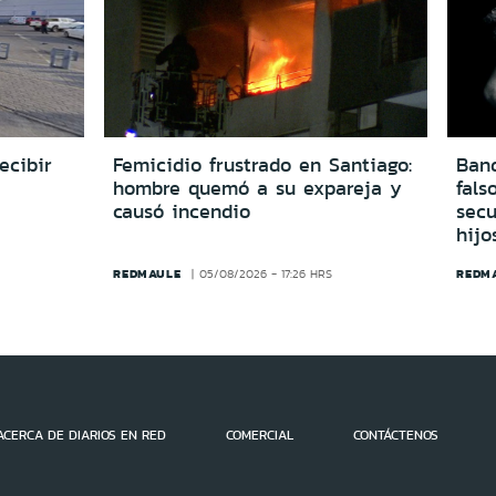
ecibir
Femicidio frustrado en Santiago:
Ban
hombre quemó a su expareja y
fals
causó incendio
secu
hijo
REDMAULE
REDM
05/08/2026 - 17:26 HRS
ACERCA DE DIARIOS EN RED
COMERCIAL
CONTÁCTENOS