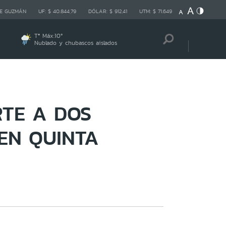
E GUZMÁN
UF:
$ 40.844,79
DÓLAR:
$ 912,41
UTM:
$ 71.649
Tª Máx:
10
º
Nublado y chubascos aislados
RTE A DOS
EN QUINTA