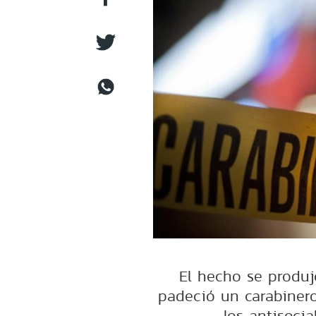
El hecho se produj
padeció un carabinero 
los antisoci