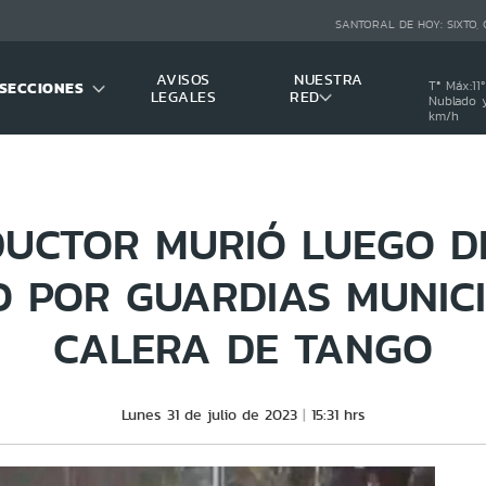
SANTORAL DE HOY:
SIXTO,
AVISOS
NUESTRA
SECCIONES
Tª Máx:
11
º
LEGALES
RED
Nublado y
km/h
UCTOR MURIÓ LUEGO D
O POR GUARDIAS MUNICI
CALERA DE TANGO
Lunes 31 de julio de 2023
15:31 hrs