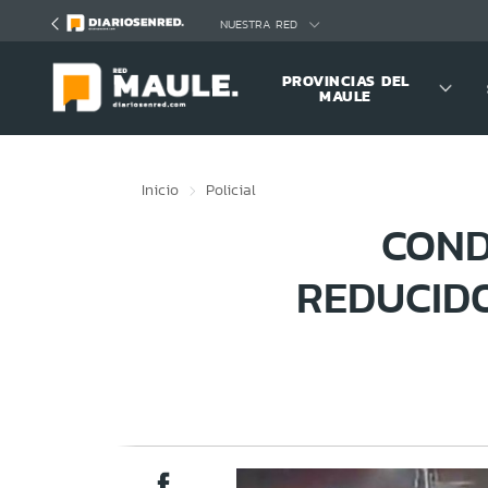
Click acá para ir directamente al contenido
NUESTRA RED
PROVINCIAS DEL
MAULE
Inicio
Policial
COND
REDUCID