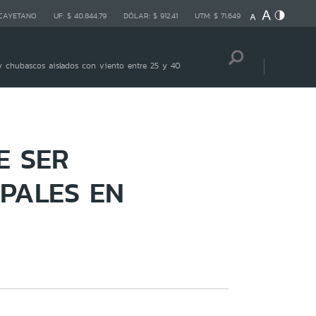
 CAYETANO
UF:
$ 40.844,79
DÓLAR:
$ 912,41
UTM:
$ 71.649
 chubascos aislados con viento entre 25 y 40
E SER
PALES EN