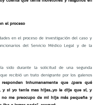
doy cuenta que tenía moretones y rasguños en
en el proceso
idades en el proceso de investigación del caso y
uncionarios del Servicio Médico Legal y de la
ía sido durante la solicitud de una segunda
que recibió un trato denigrante por los galenos
responden inhumanamente que ¿para qué
y si yo tenía mas hijas...yo le dije que sí, y
é no me preocupo de mi hija más pequeña y
 iba a lograr nada”, aseguró.