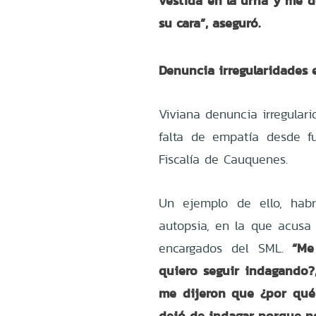
vestida en la urna y me 
su cara”, aseguró.
Denuncia irregularidades 
Viviana denuncia irregular
falta de empatía desde f
Fiscalía de Cauquenes.
Un ejemplo de ello, habr
autopsia, en la que acusa 
“Me 
encargados del SML.
quiero seguir indagando?, 
me dijeron que ¿por qu
dejó de indagar porque no