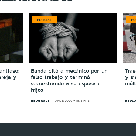
POLICIAL
PO
antiago:
Banda citó a mecánico por un
Trag
reja y
falso trabajo y terminó
y si
secuestrando a su esposa e
múlt
hijos
REDMAULE
REDLO
01/08/2026 - 18:18 HRS