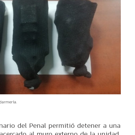
darmería.
onario del Penal permitió detener a una
acercado al muro externo de la unidad,