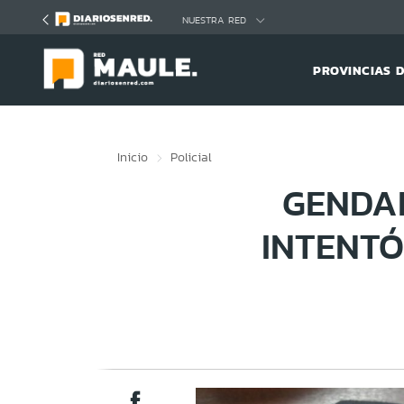
Click acá para ir directamente al contenido
NUESTRA RED
PROVINCIAS 
Inicio
Policial
GENDAR
INTENTÓ