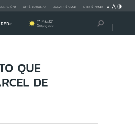
GURACIÓN)
UF:
$ 40.844,79
DÓLAR:
$ 912,41
UTM:
$ 71.649
Tª Máx:
12
º
 RED
Despejado
ETO QUE
ÁRCEL DE