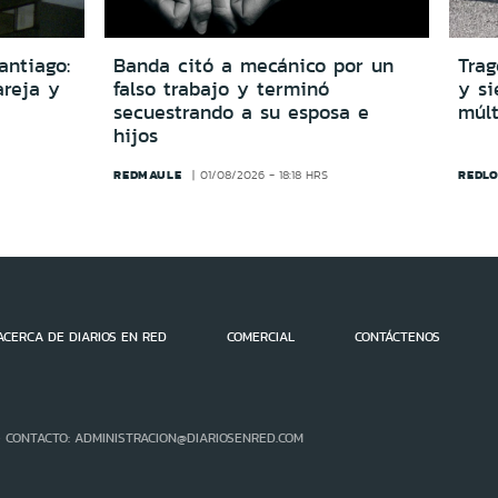
antiago:
Banda citó a mecánico por un
Trag
reja y
falso trabajo y terminó
y si
secuestrando a su esposa e
múlt
hijos
REDMAULE
REDLO
01/08/2026 - 18:18 HRS
ACERCA DE DIARIOS EN RED
COMERCIAL
CONTÁCTENOS
- CONTACTO: ADMINISTRACION@DIARIOSENRED.COM