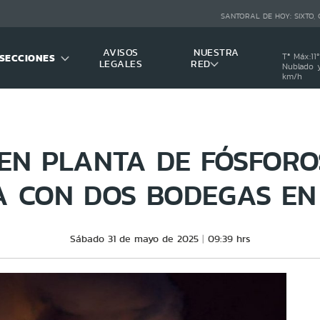
SANTORAL DE HOY:
SIXTO,
AVISOS
NUESTRA
SECCIONES
Tª Máx:
11
º
LEGALES
RED
Nublado y
km/h
 EN PLANTA DE FÓSFORO
 CON DOS BODEGAS EN
Sábado 31 de mayo de 2025
09:39 hrs