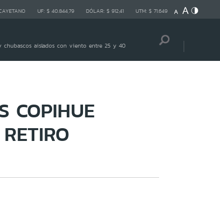
 CAYETANO
UF:
$ 40.844,79
DÓLAR:
$ 912,41
UTM:
$ 71.649
 chubascos aislados con viento entre 25 y 40
S COPIHUE
 RETIRO