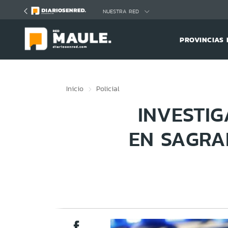
Click acá para ir directamente al contenido
NUESTRA RED
PROVINCIAS 
Inicio
Policial
INVESTI
EN SAGRAD