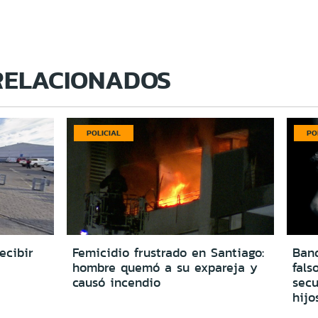
RELACIONADOS
POLICIAL
PO
ecibir
Femicidio frustrado en Santiago:
Ban
hombre quemó a su expareja y
fals
causó incendio
secu
hijo