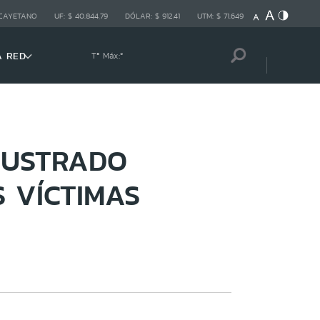
 CAYETANO
UF:
$ 40.844,79
DÓLAR:
$ 912,41
UTM:
$ 71.649
A RED
Tª Máx:
º
RUSTRADO
S VÍCTIMAS