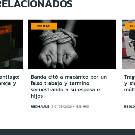
RELACIONADOS
POLICIAL
PO
antiago:
Banda citó a mecánico por un
Trag
reja y
falso trabajo y terminó
y si
secuestrando a su esposa e
múlt
hijos
REDMAULE
REDLO
01/08/2026 - 18:18 HRS