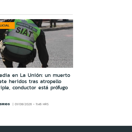
LICIAL
edia en La Unión: un muerto
ete heridos tras atropello
iple, conductor está prófugo
SRIOS
01/08/2026 - 11:46 HRS