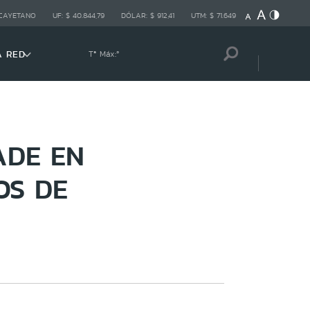
 CAYETANO
UF:
$ 40.844,79
DÓLAR:
$ 912,41
UTM:
$ 71.649
A RED
Tª Máx:
º
ADE EN
OS DE