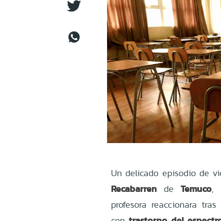
Un delicado episodio de vi
Recabarren
Temuco
de
,
profesora reaccionara tra
trastorno del espectr
con