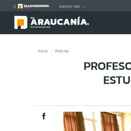
Click acá para ir directamente al contenido
NUESTRA RED
Inicio
Policial
PROFES
ESTU