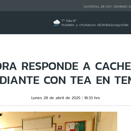
SANTORAL DE HOY:
DOMINGO D
Tª Máx:
8
º
Nublado y chubascos d&Atilde;&copy;biles
ORA RESPONDE A CACHE
DIANTE CON TEA EN T
Lunes 28 de abril de 2025
18:33 hrs