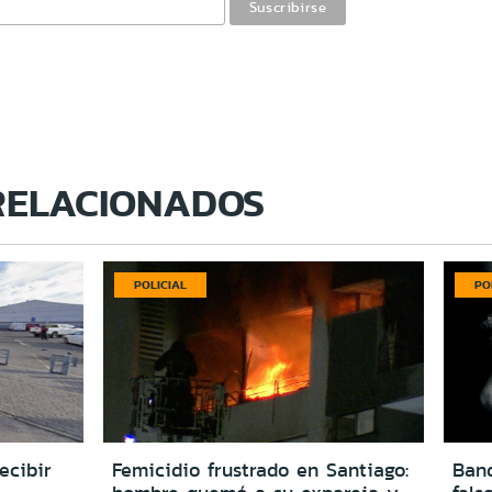
RELACIONADOS
POLICIAL
PO
ecibir
Femicidio frustrado en Santiago:
Ban