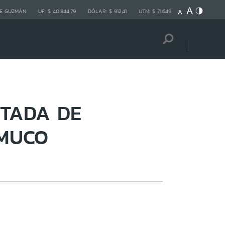
E GUZMÁN
UF:
$ 40.844,79
DÓLAR:
$ 912,41
UTM:
$ 71.649
TADA DE
EMUCO