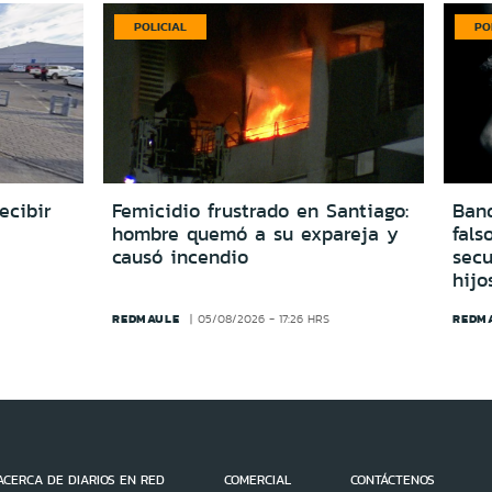
POLICIAL
PO
ecibir
Femicidio frustrado en Santiago:
Ban
hombre quemó a su expareja y
fals
causó incendio
secu
hijo
REDMAULE
REDM
05/08/2026 - 17:26 HRS
ACERCA DE DIARIOS EN RED
COMERCIAL
CONTÁCTENOS