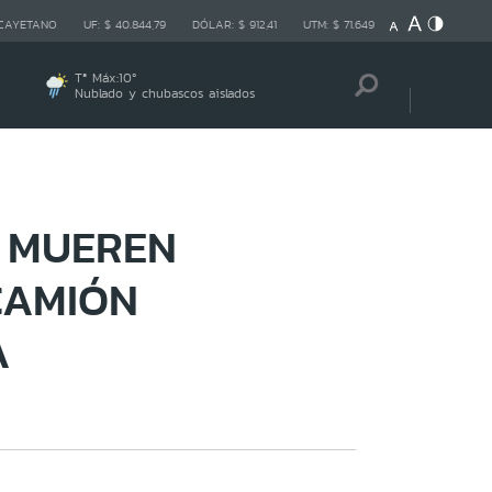
 CAYETANO
UF:
$ 40.844,79
DÓLAR:
$ 912,41
UTM:
$ 71.649
Tª Máx:
10
º
Nublado y chubascos aislados
S MUEREN
CAMIÓN
A