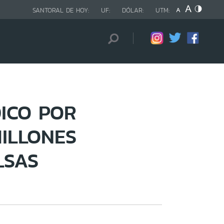
SANTORAL DE HOY:
UF:
DÓLAR:
UTM:
ICO POR
MILLONES
LSAS