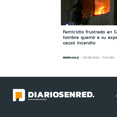
Femicidio frustrado en S
hombre quemó a su expa
causó incendio
REDMAULE
05/08/2026 - 17:26 HRS