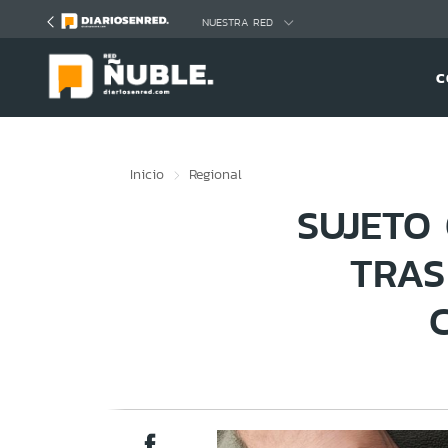
Click acá para ir directamente al contenido
NUESTRA RED
C
Inicio
Regional
SUJETO
TRAS