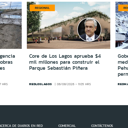
REGIONAL
RE
igencia
Core de Los Lagos aprueba $4
Gobe
 obras
mil millones para construir el
medi
es
Parque Sebastián Piñera
Peh
per
REDLOSLAGOS
REDM
7 HRS
06/08/2026 - 11:05 HRS
ACERCA DE DIARIOS EN RED
COMERCIAL
CONTÁCTENOS