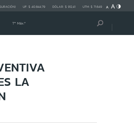
GURACIÓN)
UF:
$ 40.844,79
DÓLAR:
$ 912,41
UTM:
$ 71.649
Tª Máx:
º
VENTIVA
ES LA
N