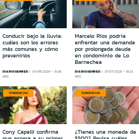
Conducir bajo la lluvia:
Marcelo Ríos podría
cuáles son los errores
enfrentar una demanda
más comunes y cómo
por prolongada deuda
prevenirlos
en condominio de Lo
Barnechea
DIARIOSENRED
DIARIOSENRED
01/08/2026 - 15:46
31/07/2026 - 19:23
HRS
HRS
TENDENCIAS
TENDENCIAS
Cony Capelli confirma
¿Tienes una moneda de
que espera a su primer
$500? Revisa cuáles