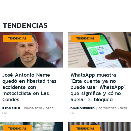
TENDENCIAS
TENDENCIAS
TENDENCIAS
José Antonio Neme
WhatsApp muestra
quedó en libertad tras
"Esta cuenta ya no
accidente con
puede usar WhatsApp":
motociclista en Las
qué significa y cómo
Condes
apelar el bloqueo
REDMAULE
DIARIOSENRED
08/08/2026 - 09:25
06/08/2026 - 19:58
HRS
HRS
TENDENCIAS
TENDENCIAS