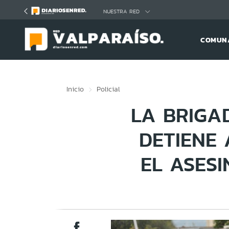
Click acá para ir directamente al contenido
NUESTRA RED
COMUNA
Inicio
Policial
LA BRIGA
DETIENE
EL ASES