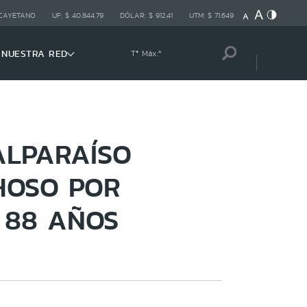
 CAYETANO
UF:
$ 40.844,79
DÓLAR:
$ 912,41
UTM:
$ 71.649
NUESTRA RED
Tª Máx:
º
ALPARAÍSO
HOSO POR
 88 AÑOS