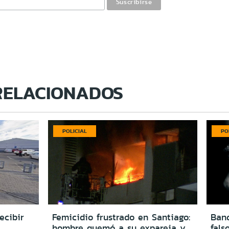
RELACIONADOS
POLICIAL
PO
ecibir
Femicidio frustrado en Santiago:
Ban
hombre quemó a su expareja y
fals