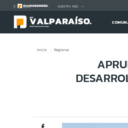
Click acá para ir directamente al contenido
NUESTRA RED
COMUNA
Inicio
Regional
APRU
DESARRO