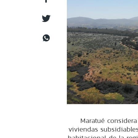
Maratué considera
viviendas subsidiables
habitacional de la reg