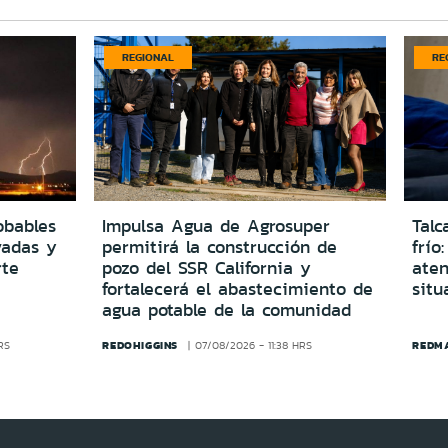
REGIONAL
RE
obables
Impulsa Agua de Agrosuper
Talc
vadas y
permitirá la construcción de
frío
rte
pozo del SSR California y
ate
fortalecerá el abastecimiento de
situ
agua potable de la comunidad
REDOHIGGINS
REDM
RS
07/08/2026 - 11:38 HRS