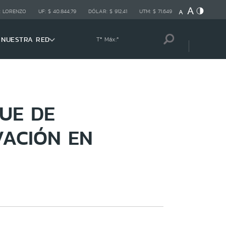
:
LORENZO
UF:
$ 40.844,79
DÓLAR:
$ 912,41
UTM:
$ 71.649
NUESTRA RED
Tª Máx:
º
UE DE
ACIÓN EN