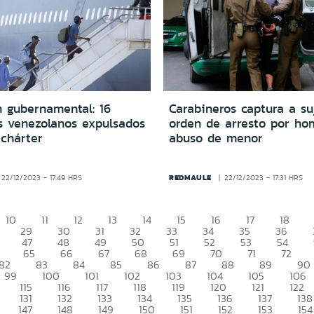
n gubernamental: 16
Carabineros captura a su
s venezolanos expulsados
orden de arresto por ho
 chárter
abuso de menor
REDMAULE
22/12/2023 - 17:49 HRS
22/12/2023 - 17:31 HRS
10
11
12
13
14
15
16
17
18
29
30
31
32
33
34
35
36
47
48
49
50
51
52
53
54
65
66
67
68
69
70
71
72
82
83
84
85
86
87
88
89
90
99
100
101
102
103
104
105
106
115
116
117
118
119
120
121
122
131
132
133
134
135
136
137
138
147
148
149
150
151
152
153
154