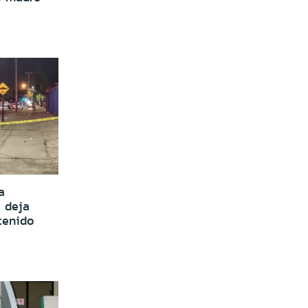
a
 deja
tenido