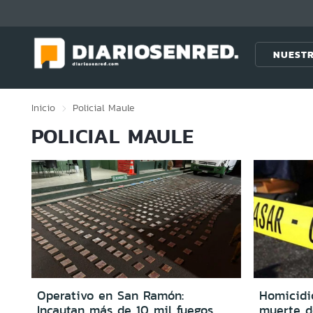
Click acá para ir directamente al contenido
NUESTR
Inicio
Policial
Maule
POLICIAL MAULE
Operativo en San Ramón:
Homicidio
Incautan más de 10 mil fuegos
muerte d