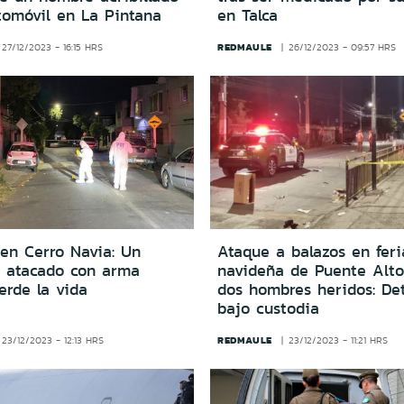
tomóvil en La Pintana
en Talca
REDMAULE
27/12/2023 - 16:15 HRS
26/12/2023 - 09:57 HRS
 en Cerro Navia: Un
Ataque a balazos en feri
o atacado con arma
navideña de Puente Alto
erde la vida
dos hombres heridos: De
bajo custodia
REDMAULE
23/12/2023 - 12:13 HRS
23/12/2023 - 11:21 HRS