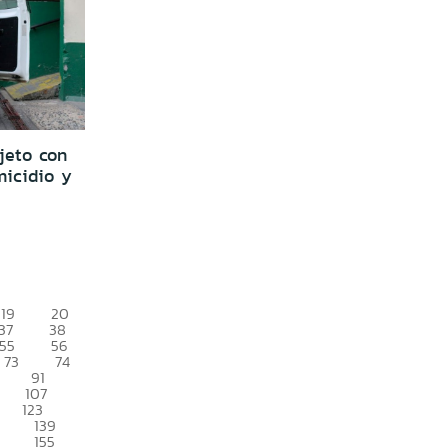
jeto con
micidio y
19
20
37
38
55
56
73
74
91
107
123
139
155