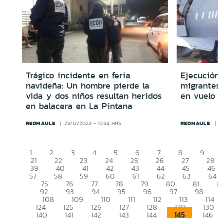
Trágico incidente en feria
Ejecució
navideña: Un hombre pierde la
migrante
vida y dos niños resultan heridos
en vuelo
en balacera en La Pintana
REDMAULE
REDMAULE
23/12/2023 - 10:34 HRS
1
2
3
4
5
6
7
8
9
21
22
23
24
25
26
27
28
39
40
41
42
43
44
45
46
57
58
59
60
61
62
63
64
75
76
77
78
79
80
81
92
93
94
95
96
97
98
108
109
110
111
112
113
114
124
125
126
127
128
129
130
145
140
141
142
143
144
146