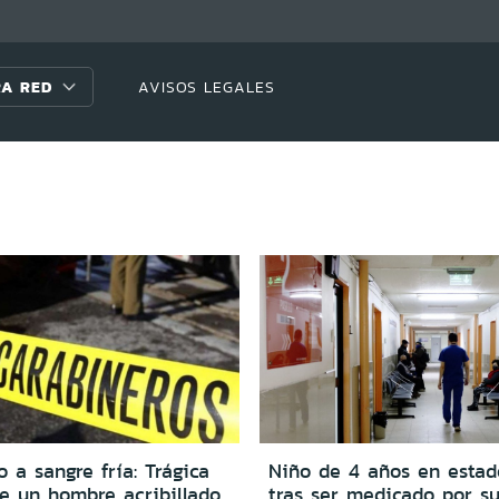
A RED
AVISOS LEGALES
 a sangre fría: Trágica
Niño de 4 años en estad
e un hombre acribillado
tras ser medicado por s