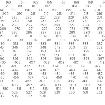
163
164
165
166
167
168
169
17
179
180
181
182
183
184
185
186
94
195
196
197
198
199
200
201
209
210
211
212
213
214
215
216
24
225
226
227
228
229
230
231
239
240
241
242
243
244
245
246
54
255
256
257
258
259
260
261
269
270
271
272
273
274
275
276
84
285
286
287
288
289
290
291
99
300
301
302
303
304
305
306
315
316
317
318
319
320
321
32
330
331
332
333
334
335
336
337
345
346
347
348
349
350
351
352
60
361
362
363
364
365
366
367
75
376
377
378
379
380
381
382
390
391
392
393
394
395
396
397
405
406
407
408
409
410
411
412
20
421
422
423
424
425
426
427
435
436
437
438
439
440
441
442
450
451
452
453
454
455
456
457
465
466
467
468
469
470
471
472
80
481
482
483
484
485
486
487
95
496
497
498
499
500
501
502
510
511
512
513
514
515
516
517
25
526
527
528
529
530
531
532
535
536
537
538