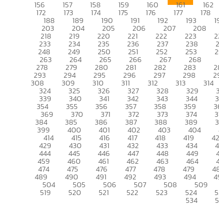
156
157
158
159
160
161
162
172
173
174
175
176
177
178
188
189
190
191
192
193
1
203
204
205
206
207
208
218
219
220
221
222
223
2
233
234
235
236
237
238
248
249
250
251
252
253
2
263
264
265
266
267
268
278
279
280
281
282
283
2
293
294
295
296
297
298
2
308
309
310
311
312
313
314
324
325
326
327
328
329
339
340
341
342
343
344
354
355
356
357
358
359
3
369
370
371
372
373
374
3
384
385
386
387
388
389
399
400
401
402
403
404
414
415
416
417
418
419
4
429
430
431
432
433
434
444
445
446
447
448
449
459
460
461
462
463
464
474
475
476
477
478
479
4
489
490
491
492
493
494
4
504
505
506
507
508
509
519
520
521
522
523
524
5
534