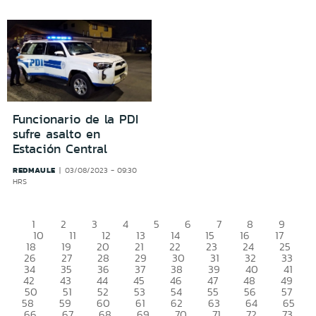
Funcionario de la PDI
sufre asalto en
Estación Central
REDMAULE
03/08/2023 - 09:30
HRS
1
2
3
4
5
6
7
8
9
10
11
12
13
14
15
16
17
18
19
20
21
22
23
24
25
26
27
28
29
30
31
32
33
34
35
36
37
38
39
40
41
42
43
44
45
46
47
48
49
50
51
52
53
54
55
56
57
58
59
60
61
62
63
64
65
66
67
68
69
70
71
72
73