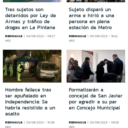
Tres sujetos son
Sujeto disparó un
detenidos por Ley de
arma e hirió a una
Armas y tráfico de
persona en plena
drogas en La Pintana
estación de Metro
REDMAULE
REDMAULE
04/08/2023 - 09:27
03/08/2023 - 18:42
HRS
HRS
Hombre fallece tras
Formalizarán a
ser apuñalado en
concejal de San Javier
Independencia: Se
por agredir a su par
habría resistido a un
en Concejo Municipal
asalto
REDMAULE
REDMAULE
03/08/2023 - 10:06
03/08/2023 - 09:36
HRS
HRS