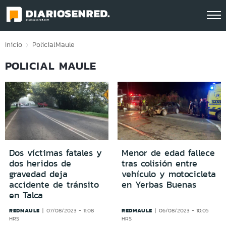
Click acá para ir directamente al contenido
Inicio
Policial
Maule
POLICIAL MAULE
Dos víctimas fatales y
Menor de edad fallece
dos heridos de
tras colisión entre
gravedad deja
vehículo y motocicleta
accidente de tránsito
en Yerbas Buenas
en Talca
REDMAULE
REDMAULE
07/08/2023 - 11:08
06/08/2023 - 10:05
HRS
HRS