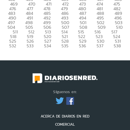
469
470
471
472
473
474
475
476
477
478
479
480
481
482
483
484
485
486
487
488
489
490
491
492
493
494
495
496
497
498
499
500
501
502
503
504
505
506
507
508
509
510
511
512
513
514
515
516
517
518
519
520
521
522
523
524
525
526
527
528
529
530
531
532
533
534
535
536
537
538
Síguenos en:
ACERCA DE DIARIOS EN RED
COMERCIAL