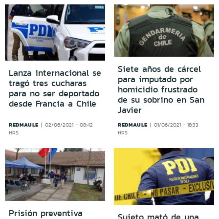
Siete años de cárcel
Lanza internacional se
para imputado por
tragó tres cucharas
homicidio frustrado
para no ser deportado
de su sobrino en San
desde Francia a Chile
Javier
REDMAULE
REDMAULE
02/06/2021 - 08:42
01/06/2021 - 18:33
HRS
HRS
Prisión preventiva
Sujeto mató de una