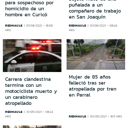
para sospechoso por
puñalada a un
homicidio de un
compañero de trabajo
hombre en Curicó
en San Joaquín
REDMAULE
REDMAULE
01/06/2021 - 18:08
01/06/2021 - 08:44
HRS
HRS
Mujer de 85 años
Carrera clandestina
falleció tras ser
termina con un
atropellada por tren
motociclista muerto y
en Parral
un carabinero
atropellado
REDMAULE
31/05/2021 - 08:24
REDMAULE
HRS
30/05/2021 - 16:11 HRS