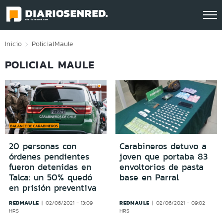
Click acá para ir directamente al contenido
Inicio
Policial
Maule
POLICIAL MAULE
20 personas con
Carabineros detuvo a
órdenes pendientes
joven que portaba 83
fueron detenidas en
envoltorios de pasta
Talca: un 50% quedó
base en Parral
en prisión preventiva
REDMAULE
REDMAULE
02/06/2021 - 13:09
02/06/2021 - 09:02
HRS
HRS