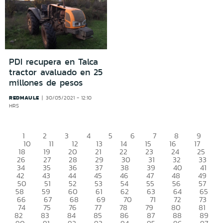
PDI recupera en Talca
tractor avaluado en 25
millones de pesos
REDMAULE
30/05/2021 - 12:10
HRS
1
2
3
4
5
6
7
8
9
10
11
12
13
14
15
16
17
18
19
20
21
22
23
24
25
26
27
28
29
30
31
32
33
34
35
36
37
38
39
40
41
42
43
44
45
46
47
48
49
50
51
52
53
54
55
56
57
58
59
60
61
62
63
64
65
66
67
68
69
70
71
72
73
74
75
76
77
78
79
80
81
82
83
84
85
86
87
88
89