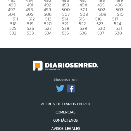
483
484
485
486
487
488
489
490
491
492
493
494
495
496
497
498
499
500
501
502
503
504
505
506
507
508
509
510
511
512
513
514
515
516
517
518
519
520
521
522
523
524
525
526
527
528
529
530
531
532
533
534
535
536
537
538
Síguenos en:
ACERCA DE DIARIOS EN RED
COMERCIAL
CONTÁCTENOS
AVISOS LEGALES