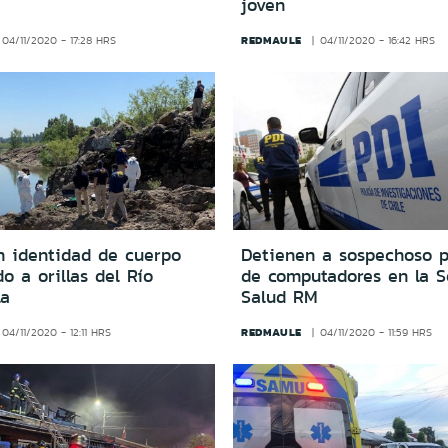
joven
REDMAULE
04/11/2020 - 17:28 HRS
04/11/2020 - 16:42 HRS
n identidad de cuerpo
Detienen a sospechoso p
o a orillas del Río
de computadores en la S
la
Salud RM
REDMAULE
04/11/2020 - 12:11 HRS
04/11/2020 - 11:59 HRS