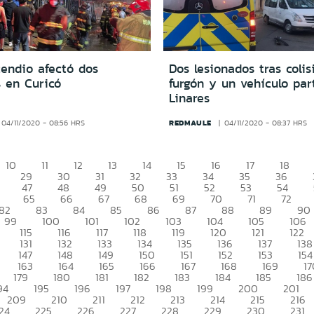
cendio afectó dos
Dos lesionados tras colis
s en Curicó
furgón y un vehículo par
Linares
REDMAULE
04/11/2020 - 08:56 HRS
04/11/2020 - 08:37 HRS
10
11
12
13
14
15
16
17
18
29
30
31
32
33
34
35
36
47
48
49
50
51
52
53
54
65
66
67
68
69
70
71
72
82
83
84
85
86
87
88
89
90
99
100
101
102
103
104
105
106
115
116
117
118
119
120
121
122
131
132
133
134
135
136
137
138
147
148
149
150
151
152
153
154
163
164
165
166
167
168
169
17
179
180
181
182
183
184
185
186
94
195
196
197
198
199
200
201
209
210
211
212
213
214
215
216
24
225
226
227
228
229
230
231