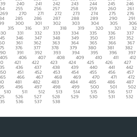
239
240
241
242
243
244
245
246
54
255
256
257
258
259
260
261
269
270
271
272
273
274
275
276
84
285
286
287
288
289
290
291
99
300
301
302
303
304
305
306
315
316
317
318
319
320
321
32
330
331
332
333
334
335
336
337
345
346
347
348
349
350
351
352
60
361
362
363
364
365
366
367
75
376
377
378
379
380
381
382
390
391
392
393
394
395
396
397
405
406
407
408
409
410
411
412
20
421
422
423
424
425
426
427
35
436
437
438
439
440
441
442
450
451
452
453
454
455
456
457
465
466
467
468
469
470
471
472
80
481
482
483
484
485
486
487
95
496
497
498
499
500
501
502
510
511
512
513
514
515
516
517
25
526
527
528
529
530
531
532
535
536
537
538