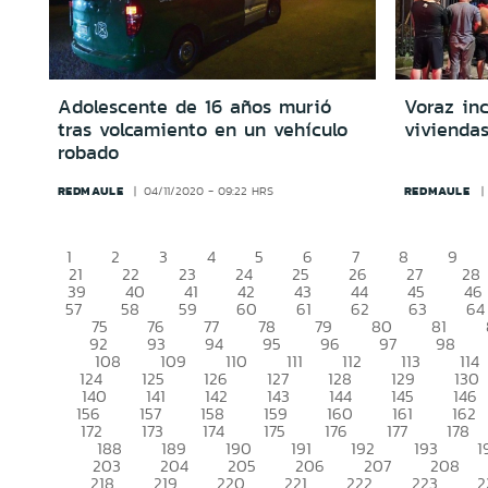
Adolescente de 16 años murió
Voraz in
tras volcamiento en un vehículo
vivienda
robado
REDMAULE
REDMAULE
04/11/2020 - 09:22 HRS
1
2
3
4
5
6
7
8
9
21
22
23
24
25
26
27
28
39
40
41
42
43
44
45
46
57
58
59
60
61
62
63
64
75
76
77
78
79
80
81
92
93
94
95
96
97
98
108
109
110
111
112
113
114
124
125
126
127
128
129
130
140
141
142
143
144
145
146
156
157
158
159
160
161
162
172
173
174
175
176
177
178
188
189
190
191
192
193
1
203
204
205
206
207
208
218
219
220
221
222
223
2