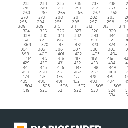
233
234
235
236
237
238
248
249
250
251
252
253
2
263
264
265
266
267
268
278
279
280
281
282
283
2
293
294
295
296
297
298
2
308
309
310
311
312
313
314
324
325
326
327
328
329
339
340
341
342
343
344
354
355
356
357
358
359
3
369
370
371
372
373
374
3
384
385
386
387
388
389
399
400
401
402
403
404
414
415
416
417
418
419
4
429
430
431
432
433
434
4
444
445
446
447
448
449
459
460
461
462
463
464
474
475
476
477
478
479
4
489
490
491
492
493
494
4
504
505
506
507
508
509
519
520
521
522
523
524
5
534