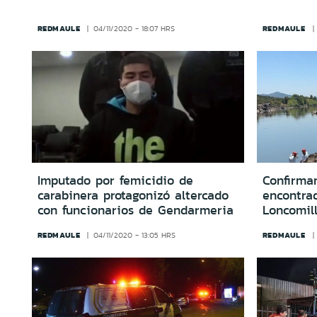
REDMAULE
REDMAULE
04/11/2020 - 18:07 HRS
Imputado por femicidio de
Confirma
carabinera protagonizó altercado
encontrad
con funcionarios de Gendarmeria
Loncomil
REDMAULE
REDMAULE
04/11/2020 - 13:05 HRS