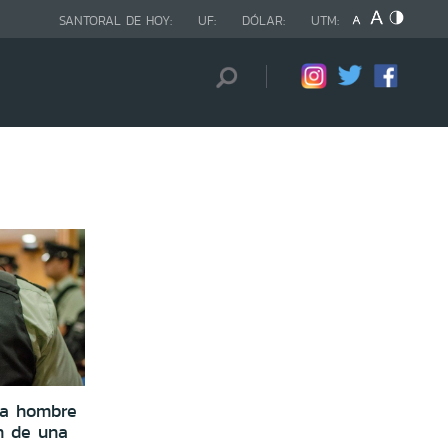
SANTORAL DE HOY:
UF:
DÓLAR:
UTM:
ra hombre
n de una