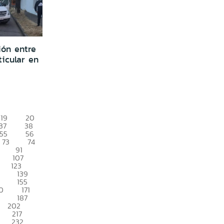
ión entre
ticular en
19
20
37
38
55
56
73
74
91
107
123
139
155
0
171
187
202
217
232