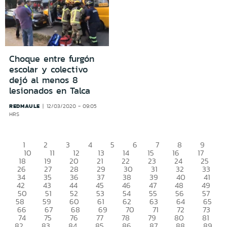
Choque entre furgón
escolar y colectivo
dejó al menos 8
lesionados en Talca
REDMAULE
12/03/2020 - 09:05
HRS
1
2
3
4
5
6
7
8
9
10
11
12
13
14
15
16
17
18
19
20
21
22
23
24
25
26
27
28
29
30
31
32
33
34
35
36
37
38
39
40
41
42
43
44
45
46
47
48
49
50
51
52
53
54
55
56
57
58
59
60
61
62
63
64
65
66
67
68
69
70
71
72
73
74
75
76
77
78
79
80
81
82
83
84
85
86
87
88
89