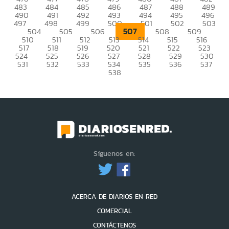
483
484
485
486
487
488
489
490
491
492
493
494
495
496
497
498
499
500
501
502
503
507
504
505
506
508
509
510
511
512
513
514
515
516
517
518
519
520
521
522
523
524
525
526
527
528
529
530
531
532
533
534
535
536
537
538
Síguenos en:
ACERCA DE DIARIOS EN RED
COMERCIAL
CONTÁCTENOS