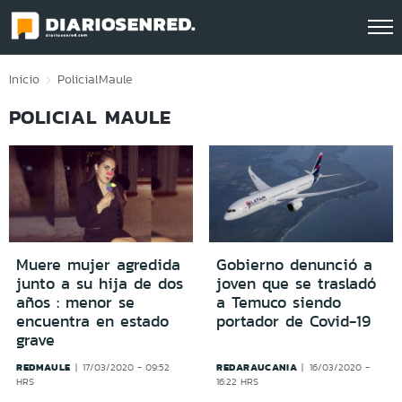
Click acá para ir directamente al contenido
Inicio
Policial
Maule
POLICIAL MAULE
Muere mujer agredida
Gobierno denunció a
junto a su hija de dos
joven que se trasladó
años : menor se
a Temuco siendo
encuentra en estado
portador de Covid-19
grave
REDMAULE
REDARAUCANIA
17/03/2020 - 09:52
16/03/2020 -
HRS
16:22 HRS