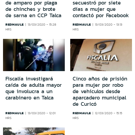
de amparo por plaga
secuestró por siete
de chinches y brote
días a mujer que
de sarna en CCP Talca
contactó por Facebook
REDMAULE
REDMAULE
13/03/2020 - 15:28
13/03/2020 - 13:13
HRS
HRS
Fiscalía investigará
Cinco años de prisión
caída de adulta mayor
para mujer por robo
que involucra a un
de vehículos desde
carabinero en Talca
aparcadero municipal
de Curicó
REDMAULE
REDMAULE
13/03/2020 - 12:01
12/03/2020 - 15:15
HRS
HRS