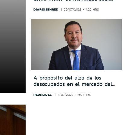
DIARIOSENRED
29/07/2023 - 11:22 HRS
A propósito del alza de los
desocupados en el mercado del
trabajo: ¿Qué es la
REDMAULE
11/07/2023 - 16:21 HRS
Empleabilidad?