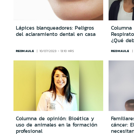
Lápices blanqueadores: Peligros
Columna d
del aclaramiento dental en casa
Respirat
¿Qué deb
REDMAULE
REDMAULE
10/07/2023 - 13:10 HRS
Columna de opinión: Bioética y
Familiar
uso de animales en la formación
cáncer: E
profesional
necesitan