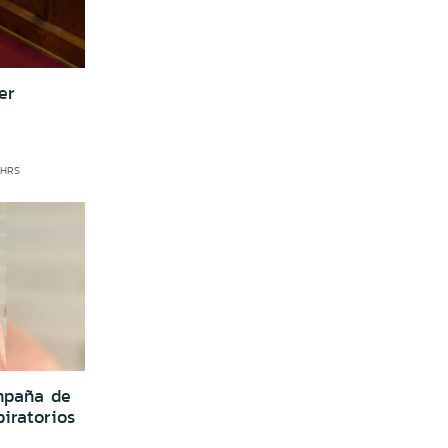
er
 HRS
mpaña de
piratorios