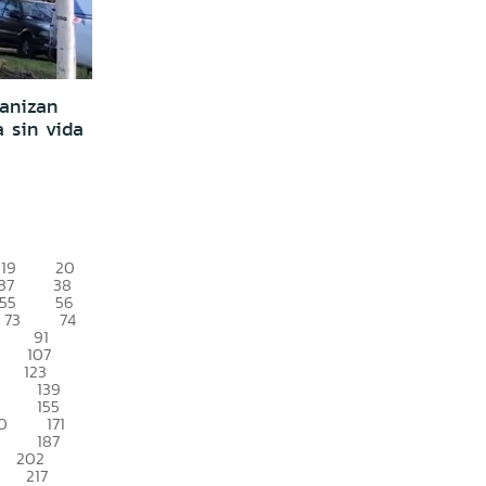
ganizan
a sin vida
19
20
37
38
55
56
73
74
91
107
123
139
155
0
171
187
202
217