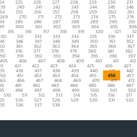
24
225
226
227
228
229
230
231
239
240
241
242
243
244
245
246
54
255
256
257
258
259
260
261
269
270
271
272
273
274
275
276
84
285
286
287
288
289
290
291
99
300
301
302
303
304
305
306
315
316
317
318
319
320
321
32
330
331
332
333
334
335
336
337
345
346
347
348
349
350
351
352
60
361
362
363
364
365
366
367
75
376
377
378
379
380
381
382
390
391
392
393
394
395
396
397
405
406
407
408
409
410
411
412
20
421
422
423
424
425
426
427
435
436
437
438
439
440
441
442
456
450
451
452
453
454
455
457
465
466
467
468
469
470
471
472
80
481
482
483
484
485
486
487
95
496
497
498
499
500
501
502
510
511
512
513
514
515
516
517
25
526
527
528
529
530
531
532
535
536
537
538