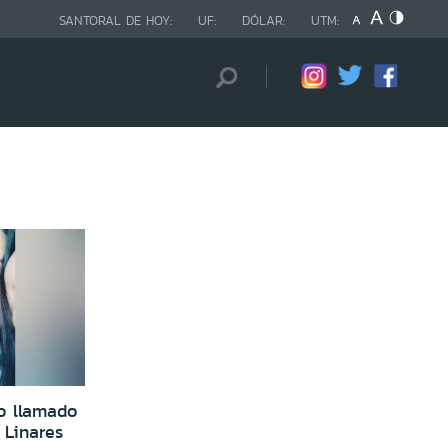
SANTORAL DE HOY:
UF:
DÓLAR:
UTM:
o llamado
 Linares