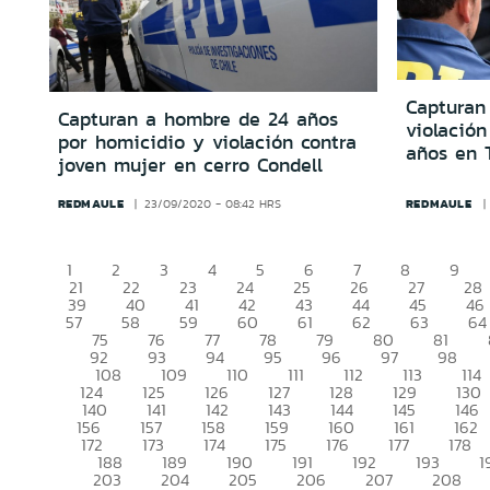
Capturan
Capturan a hombre de 24 años
violación
por homicidio y violación contra
años en 
joven mujer en cerro Condell
REDMAULE
REDMAULE
23/09/2020 - 08:42 HRS
1
2
3
4
5
6
7
8
9
21
22
23
24
25
26
27
28
39
40
41
42
43
44
45
46
57
58
59
60
61
62
63
64
75
76
77
78
79
80
81
92
93
94
95
96
97
98
108
109
110
111
112
113
114
124
125
126
127
128
129
130
140
141
142
143
144
145
146
156
157
158
159
160
161
162
172
173
174
175
176
177
178
188
189
190
191
192
193
1
203
204
205
206
207
208