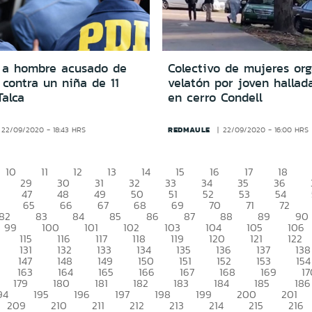
 a hombre acusado de
Colectivo de mujeres or
 contra un niña de 11
velatón por joven hallad
Talca
en cerro Condell
REDMAULE
22/09/2020 - 18:43 HRS
22/09/2020 - 16:00 HRS
10
11
12
13
14
15
16
17
18
29
30
31
32
33
34
35
36
47
48
49
50
51
52
53
54
65
66
67
68
69
70
71
72
82
83
84
85
86
87
88
89
90
99
100
101
102
103
104
105
106
115
116
117
118
119
120
121
122
131
132
133
134
135
136
137
138
147
148
149
150
151
152
153
154
163
164
165
166
167
168
169
17
179
180
181
182
183
184
185
186
94
195
196
197
198
199
200
201
209
210
211
212
213
214
215
216