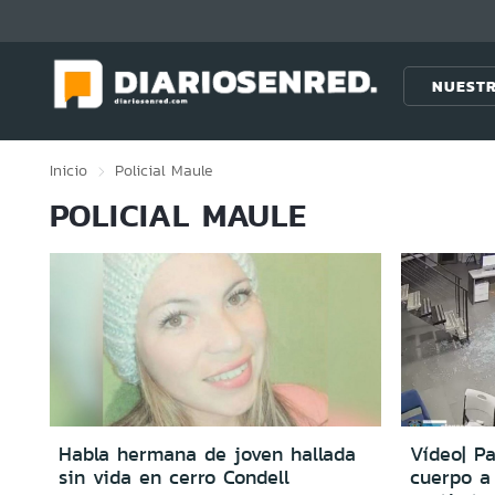
Click acá para ir directamente al contenido
NUESTR
Inicio
Policial
Maule
POLICIAL MAULE
Habla hermana de joven hallada
Vídeo| P
sin vida en cerro Condell
cuerpo a 