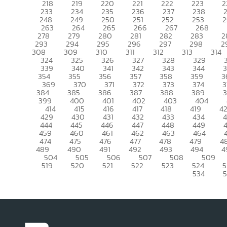
218
219
220
221
222
223
2
233
234
235
236
237
238
248
249
250
251
252
253
2
263
264
265
266
267
268
278
279
280
281
282
283
2
293
294
295
296
297
298
2
308
309
310
311
312
313
314
324
325
326
327
328
329
339
340
341
342
343
344
354
355
356
357
358
359
3
369
370
371
372
373
374
3
384
385
386
387
388
389
399
400
401
402
403
404
414
415
416
417
418
419
4
429
430
431
432
433
434
444
445
446
447
448
449
459
460
461
462
463
464
474
475
476
477
478
479
4
489
490
491
492
493
494
4
504
505
506
507
508
509
519
520
521
522
523
524
5
534