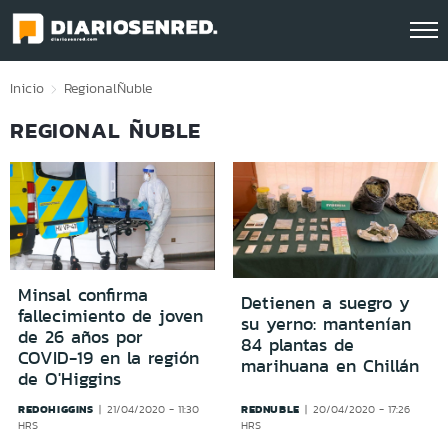
Click acá para ir directamente al contenido
Inicio
Regional
Ñuble
REGIONAL ÑUBLE
Minsal confirma
Detienen a suegro y
fallecimiento de joven
su yerno: mantenían
de 26 años por
84 plantas de
COVID-19 en la región
marihuana en Chillán
de O'Higgins
REDOHIGGINS
REDNUBLE
21/04/2020 - 11:30
20/04/2020 - 17:26
HRS
HRS