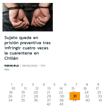
Sujeto queda en
prisión preventiva tras
infringir cuatro veces
la cuarentena en
Chillán
REDNUBLE
09/04/2020 - 17:31
HRS
1
2
3
4
5
6
7
8
9
10
11
12
13
14
15
16
17
18
19
20
21
22
23
24
25
31
26
27
28
29
30
32
33
34
35
36
37
38
39
40
41
42
43