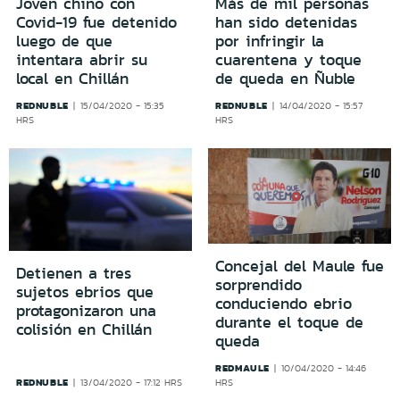
Joven chino con
Más de mil personas
Covid-19 fue detenido
han sido detenidas
luego de que
por infringir la
intentara abrir su
cuarentena y toque
local en Chillán
de queda en Ñuble
REDNUBLE
REDNUBLE
15/04/2020 - 15:35
14/04/2020 - 15:57
HRS
HRS
Concejal del Maule fue
Detienen a tres
sorprendido
sujetos ebrios que
conduciendo ebrio
protagonizaron una
durante el toque de
colisión en Chillán
queda
REDMAULE
10/04/2020 - 14:46
REDNUBLE
13/04/2020 - 17:12 HRS
HRS